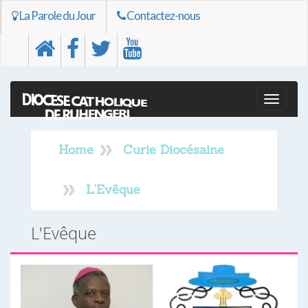
La Parole du Jour
Contactez-nous
Toggle
naviga
Home
Curie Diocésaine
L'Evêque
L'Evêque