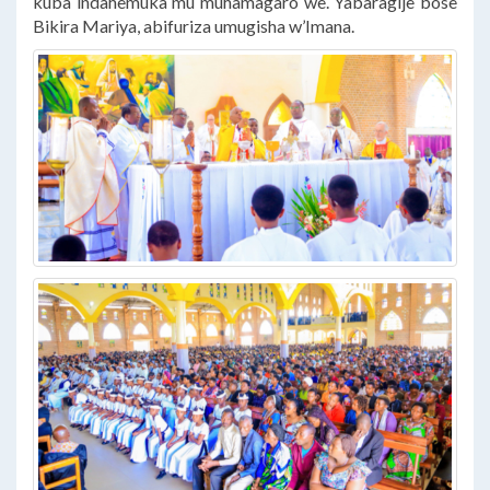
kuba indahemuka mu muhamagaro we. Yabaragije bose
Bikira Mariya, abifuriza umugisha w’Imana.