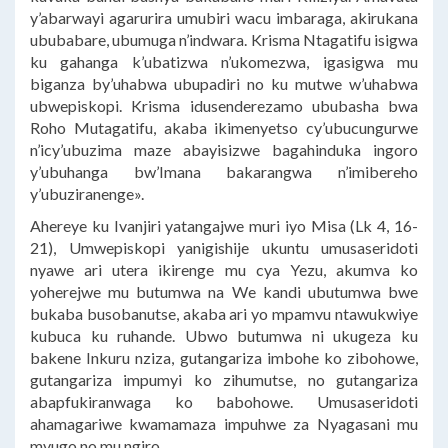
y’abarwayi agarurira umubiri wacu imbaraga, akirukana
ububabare, ubumuga n’indwara. Krisma Ntagatifu isigwa
ku gahanga k’ubatizwa n’ukomezwa, igasigwa mu
biganza by’uhabwa ubupadiri no ku mutwe w’uhabwa
ubwepiskopi. Krisma idusenderezamo ububasha bwa
Roho Mutagatifu, akaba ikimenyetso cy’ubucungurwe
n’icy’ubuzima maze abayisizwe bagahinduka ingoro
y’ubuhanga bw’Imana bakarangwa n’imibereho
y’ubuziranenge».
Ahereye ku Ivanjiri yatangajwe muri iyo Misa (Lk 4, 16-
21), Umwepiskopi yanigishije ukuntu umusaseridoti
nyawe ari utera ikirenge mu cya Yezu, akumva ko
yoherejwe mu butumwa na We kandi ubutumwa bwe
bukaba busobanutse, akaba ari yo mpamvu ntawukwiye
kubuca ku ruhande. Ubwo butumwa ni ukugeza ku
bakene Inkuru nziza, gutangariza imbohe ko zibohowe,
gutangariza impumyi ko zihumutse, no gutangariza
abapfukiranwaga ko babohowe. Umusaseridoti
ahamagariwe kwamamaza impuhwe za Nyagasani mu
mvugo no mu ngiro.