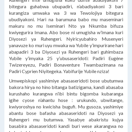
bitegura guhabwa ubupadiri, n’abadiyakoni 3 bari
kurangiza umwaka wa 3 wa Tewolojiya bitegura
ubudiyakoni. Hari na barumuna babo mu maseminari
makuru no mu Iseminari Nto ya Nkumba bifuza
kwiyegurira Imana. Abo bose ni umugisha w’Imana kuri
Diyosezi ya Ruhengeri. Nyiricyubahiro Musenyeri
yanavuze ko muri uyu mwaka wa Yubile y’impurirane hari
abapadiri 3 ba Diyosezi ya Ruhengeri bari guhimbaza
Yubile y’imyaka 25 y’ubusaseridoti: Padiri Eugène
Twizereyezu, Padiri Bonaventure Twambazimana na
Padiri Cyprien Niyitegeka. Yabifurije Yubile nziza!
Umwepiskopi yashimiye abasaseridoti bose ubutumwa
bakora hirya no hino bitanga batizigama, kandi abasaba
kurushaho kurangwa n’ibi bintu bigomba kubaranga
igihe cyose n’ahantu hose : urukundo, ubwitange,
kwiyoroshya no kwicisha bugufi. Mu gusoza, yashimiye
abantu bose bafasha abasaseridoti na Diyosezi ya
Ruhengeri mu butumwa. Yasabye abakristu kujya
basabira abasaseridoti kandi buri wese akarangwa no