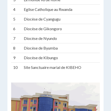
4
Eglise Catholique au Rwanda
5
Diocèse de Cyangugu
6
Diocèse de Gikongoro
7
Diocèse de Nyundo
8
Diocèse de Byumba
9
Diocèse de Kibungo
10
Site Sanctuaire marial de KIBEHO