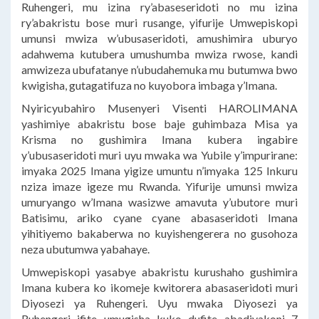
Ruhengeri, mu izina ry’abaseseridoti no mu izina
ry’abakristu bose muri rusange, yifurije Umwepiskopi
umunsi mwiza w’ubusaseridoti, amushimira uburyo
adahwema kutubera umushumba mwiza rwose, kandi
amwizeza ubufatanye n’ubudahemuka mu butumwa bwo
kwigisha, gutagatifuza no kuyobora imbaga y’Imana.
Nyiricyubahiro Musenyeri Visenti HAROLIMANA
yashimiye abakristu bose baje guhimbaza Misa ya
Krisma no gushimira Imana kubera ingabire
y’ubusaseridoti muri uyu mwaka wa Yubile y’impurirane:
imyaka 2025 Imana yigize umuntu n’imyaka 125 Inkuru
nziza imaze igeze mu Rwanda. Yifurije umunsi mwiza
umuryango w’Imana wasizwe amavuta y’ubutore muri
Batisimu, ariko cyane cyane abasaseridoti Imana
yihitiyemo bakaberwa no kuyishengerera no gusohoza
neza ubutumwa yabahaye.
Umwepiskopi yasabye abakristu kurushaho gushimira
Imana kubera ko ikomeje kwitorera abasaseridoti muri
Diyosezi ya Ruhengeri. Uyu mwaka Diyosezi ya
Ruhengeri ifite umugisha kuko dufite abadiyakoni 7