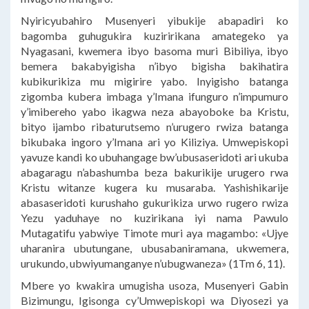
Nyiricyubahiro Musenyeri yibukije abapadiri ko
bagomba guhugukira kuziririkana amategeko ya
Nyagasani, kwemera ibyo basoma muri Bibiliya, ibyo
bemera bakabyigisha n’ibyo bigisha bakihatira
kubikurikiza mu migirire yabo. Inyigisho batanga
zigomba kubera imbaga y’Imana ifunguro n’impumuro
y’imibereho yabo ikagwa neza abayoboke ba Kristu,
bityo ijambo ribaturutsemo n’urugero rwiza batanga
bikubaka ingoro y’Imana ari yo Kiliziya. Umwepiskopi
yavuze kandi ko ubuhangage bw’ubusaseridoti ari ukuba
abagaragu n’abashumba beza bakurikije urugero rwa
Kristu witanze kugera ku musaraba. Yashishikarije
abasaseridoti kurushaho gukurikiza urwo rugero rwiza
Yezu yaduhaye no kuzirikana iyi nama Pawulo
Mutagatifu yabwiye Timote muri aya magambo: «Ujye
uharanira ubutungane, ubusabaniramana, ukwemera,
urukundo, ubwiyumanganye n’ubugwaneza» (1Tm 6, 11).
Mbere yo kwakira umugisha usoza, Musenyeri Gabin
Bizimungu, Igisonga cy’Umwepiskopi wa Diyosezi ya