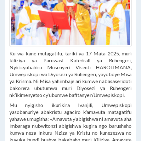
Ku wa kane mutagatifu, tariki ya 17 Mata 2025, muri
kiliziya ya Paruwasi Katedrali ya Ruhengeri,
Nyiricyubahiro Musenyeri Visenti HAROLIMANA,
Umwepiskopi wa Diyosezi ya Ruhengeri, yayoboye Misa
ya Krisma. Ni Misa yahimbaje ari kumwe n’abasaseridoti
bakorera ubutumwa muri Diyosezi ya Ruhengeri
nk’ikimenyetso cy’ubumwe bafitanye n’Umwepiskopi.
Mu nyigisho ikurikira Ivanjili, Umwepiskopi
yasobanuriye abakristu agaciro k’amavuta matagatifu
yahawe umugisha: «Amavuta y’abigishwa ni amavuta aha
imbaraga n’ubwitonzi abigishwa kugira ngo barusheho
kumva neza Inkuru Nziza ya Kristu no kunezezwa no
kuvuka bundi bushya bakabaho muri Kiliziya. Amavuta