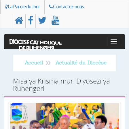
La Parole du Jour
Contactez-nous
Toggle
naviga
Accueil
Actualité du Diocèse
Misa ya Krisma muri Diyosezi ya
Ruhengeri